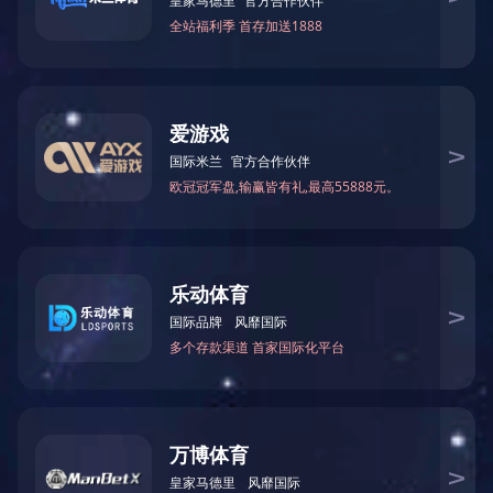
产品详情
产品视频
工厂优势
在线咨询