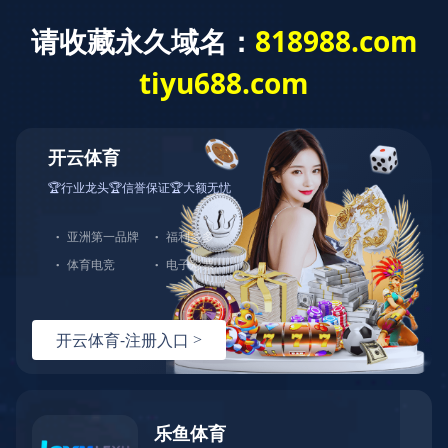
爱游戏平台
爱游戏平台-爱游戏(中国)一站式服务平台携手旗下东泰机械，打造专
更多关注
T
o
g
g
爱游戏平台-爱游戏(中国)一站式服务平台
l
>
产品中心
>
灌装机
>
辣椒酱灌装机
e
n
a
变频搅拌式酱料灌装机
v
i
g
135890
a
t
95288
0531-
i