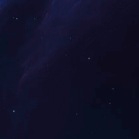
Xunjie-500...
色带打码机 HP-2...
纸盒钢印打码机(印码...