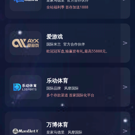
产品详情
产品视频
工厂优势
在线咨询